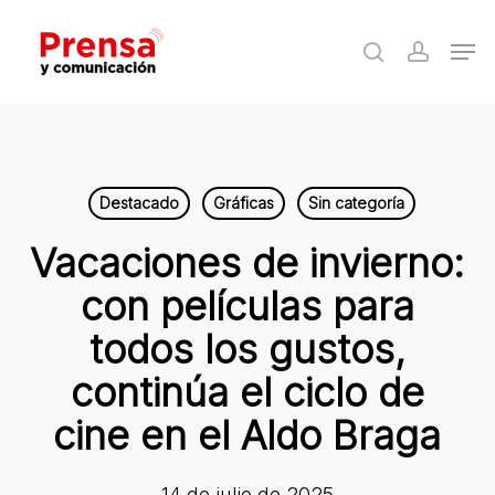
Skip
Men
to
search
accoun
Close
main
Menu
content
Destacado
Gráficas
Sin categoría
Vacaciones de invierno:
con películas para
todos los gustos,
continúa el ciclo de
cine en el Aldo Braga
14 de julio de 2025