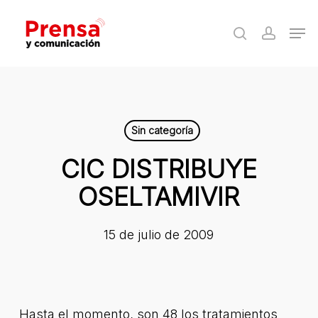
Skip
Men
to
search
accoun
Close
main
Menu
content
Sin categoría
CIC DISTRIBUYE
OSELTAMIVIR
15 de julio de 2009
Hasta el momento, son 48 los tratamientos