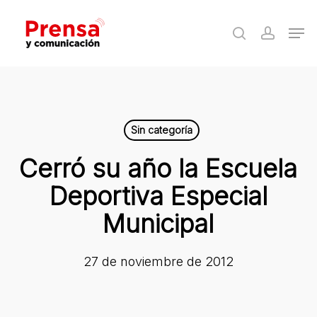
Skip
Men
to
search
accoun
Close
main
Menu
content
Sin categoría
Cerró su año la Escuela
Deportiva Especial
Municipal
27 de noviembre de 2012