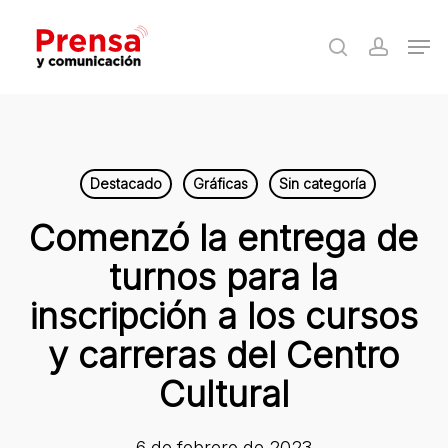
Skip
Men
to
search
accoun
Close
main
Menu
content
Destacado
Gráficas
Sin categoría
Comenzó la entrega de
turnos para la
inscripción a los cursos
y carreras del Centro
Cultural
6 de febrero de 2023