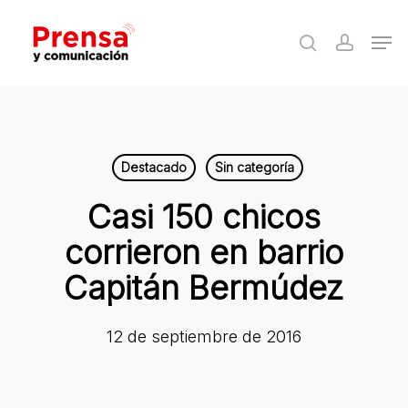
Skip
Men
to
search
accoun
Close
main
Menu
content
Destacado
Sin categoría
Casi 150 chicos
corrieron en barrio
Capitán Bermúdez
12 de septiembre de 2016