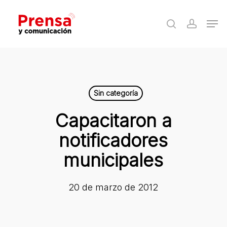
Skip
Men
to
search
accoun
Close
main
Menu
content
Sin categoría
Capacitaron a
notificadores
municipales
20 de marzo de 2012