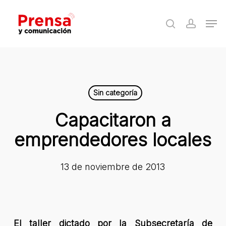
Skip
Men
to
search
accoun
Close
main
Menu
content
Sin categoría
Capacitaron a
emprendedores locales
13 de noviembre de 2013
El taller dictado por la Subsecretaría de