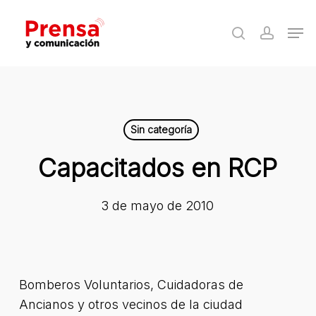
Skip
Men
to
search
accoun
Close
main
Menu
content
Sin categoría
Capacitados en RCP
3 de mayo de 2010
Bomberos Voluntarios, Cuidadoras de
Ancianos y otros vecinos de la ciudad