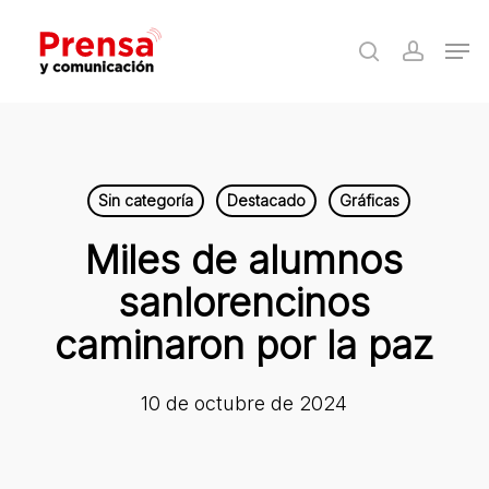
Skip
Men
to
search
accoun
Close
main
Menu
content
Sin categoría
Destacado
Gráficas
Miles de alumnos
sanlorencinos
caminaron por la paz
10 de octubre de 2024