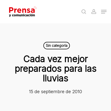
Skip
Men
to
search
accoun
Close
main
Menu
content
Sin categoría
Cada vez mejor
preparados para las
lluvias
15 de septiembre de 2010