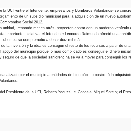
 la UCI -entre el Intendente, empresarios y Bomberos Voluntarios- se concre
torgamiento de un subsidio municipal para la adquisición de un nuevo autobom
 Compromiso Social 2012.
a unidad, -reparada meses atrás- proyectan contar con un moderno vehículo 
esta importante iniciativa, el Intendente Leonardo Raimundo ofreció una contr
sa Tubomec se comprometió a donar diez mil más.
de la inversión y la idea es conseguir el resto de los recursos a partir de un
 apoyo del municipio porque lo más complicado es conseguir el dinero inicial
y seguro de que la sociedad sanlorencina se va a mover para conseguir los r
 canalizado por el municipio a entidades de bien público posibilitó la adquis
oluntarios.
el Presidente de la UCI, Roberto Yacuzzi; el Concejal Miguel Sotelo; el Pres