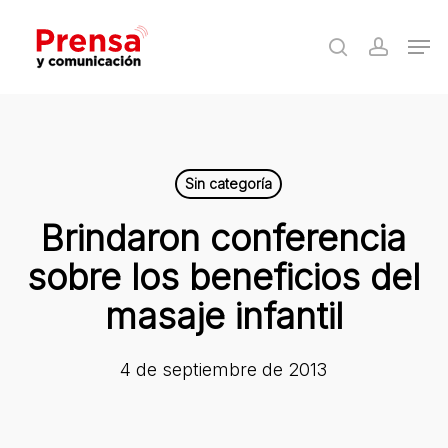
Skip
Men
to
search
accoun
Close
main
Menu
content
Sin categoría
Brindaron conferencia
sobre los beneficios del
masaje infantil
4 de septiembre de 2013