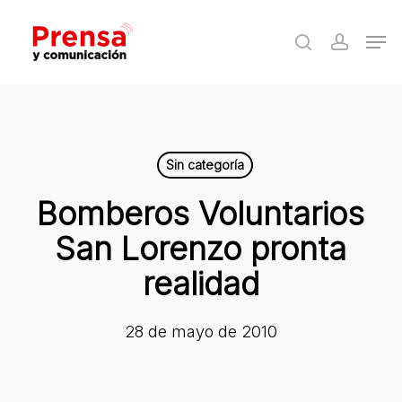
Skip
Men
to
search
accoun
Close
main
Menu
content
Sin categoría
Bomberos Voluntarios
San Lorenzo pronta
realidad
28 de mayo de 2010