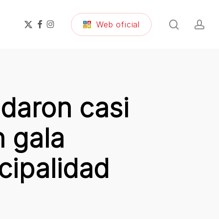
search
ac
x-
facebook
instagram
Web oficial
twitter
daron casi
n gala
cipalidad