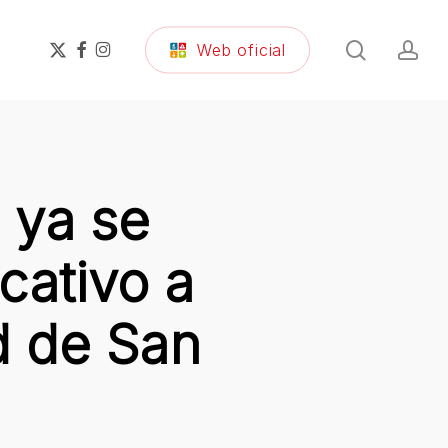
search
ac
x-
facebook
instagram
Web oficial
twitter
 ya se
cativo a
d de San