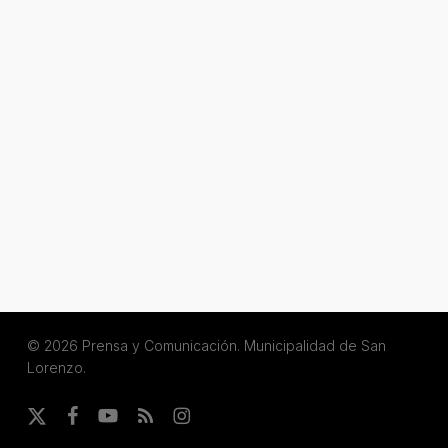
© 2026 Prensa y Comunicación. Municipalidad de San
Lorenzo.
x-
facebook
youtube
RSS
instagram
twitter