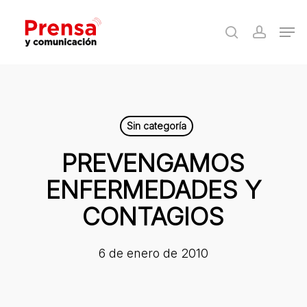
Skip
Men
to
search
accoun
Close
main
Menu
content
Sin categoría
PREVENGAMOS
ENFERMEDADES Y
CONTAGIOS
6 de enero de 2010