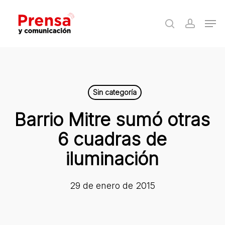
Skip
Men
to
search
accoun
Close
main
Menu
content
Sin categoría
Barrio Mitre sumó otras
6 cuadras de
iluminación
29 de enero de 2015