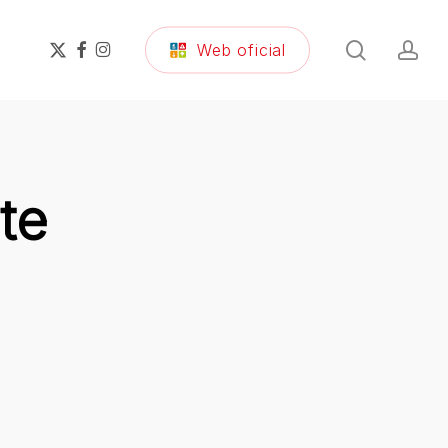
search
ac
x-
facebook
instagram
Web oficial
twitter
te