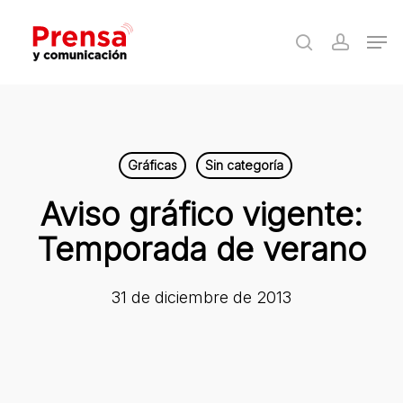
Skip
Men
to
search
accoun
Close
main
Menu
content
Gráficas
Sin categoría
Aviso gráfico vigente:
Temporada de verano
31 de diciembre de 2013