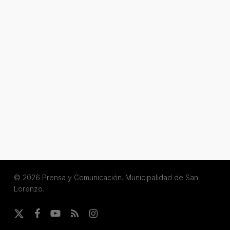
© 2026 Prensa y Comunicación. Municipalidad de San
Lorenzo.
x-
facebook
youtube
RSS
instagram
twitter