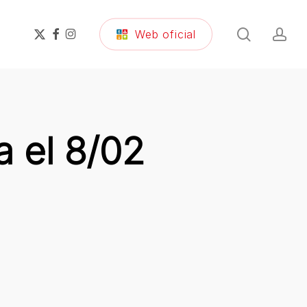
search
ac
x-
facebook
instagram
Web oficial
twitter
a el 8/02