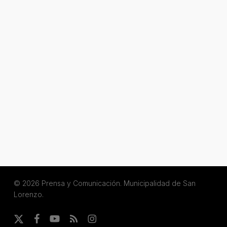
© 2026 Prensa y Comunicación. Municipalidad de San
Lorenzo.
x-
facebook
youtube
RSS
instagram