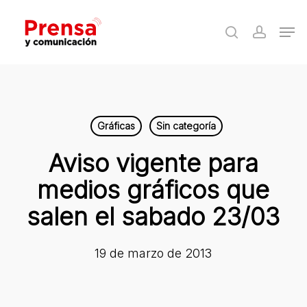
Skip
Men
to
search
accoun
Close
main
Menu
content
Gráficas
Sin categoría
Aviso vigente para
medios gráficos que
salen el sabado 23/03
19 de marzo de 2013