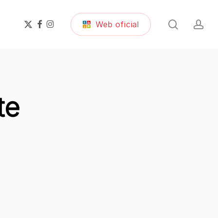
search
ac
x-
facebook
instagram
Web oficial
twitter
te