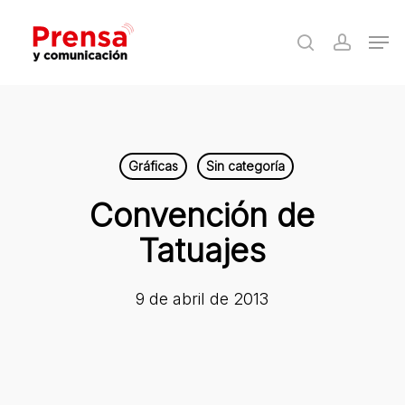
Skip
Men
to
search
accoun
Close
main
Menu
content
Gráficas
Sin categoría
Convención de
Tatuajes
9 de abril de 2013