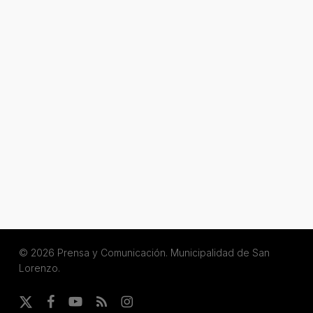
© 2026 Prensa y Comunicación. Municipalidad de San
Lorenzo.
x-
facebook
youtube
RSS
instagram