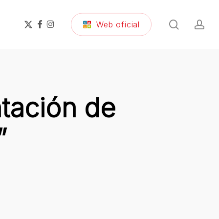
search
ac
x-
facebook
instagram
Web oficial
twitter
tación de
”