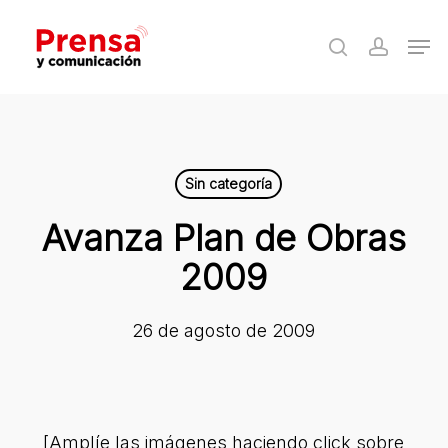
Skip
Men
to
search
accoun
Close
main
Menu
content
Sin categoría
Avanza Plan de Obras
2009
26 de agosto de 2009
[Amplíe las imágenes haciendo click sobre