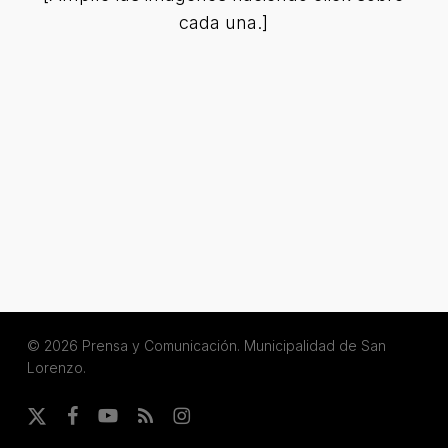
cada una.]
© 2026 Prensa y Comunicación. Municipalidad de San
Lorenzo.
x-
facebook
youtube
RSS
instagram
twitter