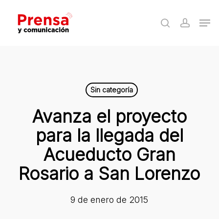
Skip
Men
to
search
accoun
Close
main
Menu
content
Sin categoría
Avanza el proyecto
para la llegada del
Acueducto Gran
Rosario a San Lorenzo
9 de enero de 2015