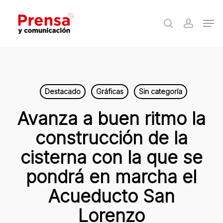
Skip
Men
to
search
accoun
Close
main
Menu
content
Destacado
Gráficas
Sin categoría
Avanza a buen ritmo la
construcción de la
cisterna con la que se
pondrá en marcha el
Acueducto San
Lorenzo