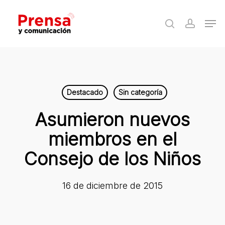
Skip
Men
to
search
accoun
Close
main
Menu
content
Destacado
Sin categoría
Asumieron nuevos
miembros en el
Consejo de los Niños
16 de diciembre de 2015