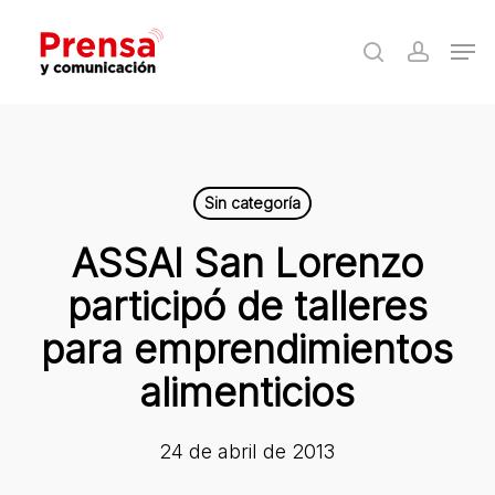
Skip
Men
to
search
accoun
Close
main
Menu
content
Sin categoría
ASSAl San Lorenzo
participó de talleres
para emprendimientos
alimenticios
24 de abril de 2013