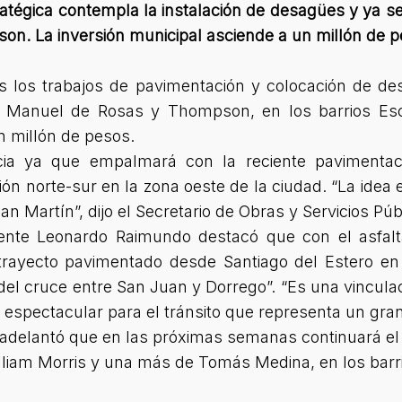
atégica contempla la instalación de desagües y ya se
n. La inversión municipal asciende a un millón de p
s los trabajos de pavimentación y colocación de d
an Manuel de Rosas y Thompson, en los barrios Es
n millón de pesos.
ncia ya que empalmará con la reciente paviment
ión norte-sur en la zona oeste de la ciudad.
“La idea e
an Martín”,
dijo el Secretario de Obras y Servicios Pú
dente Leonardo Raimundo destacó que con el asfal
rayecto pavimentado desde Santiago del Estero en 
 del cruce entre San Juan y Dorrego”. “Es una vinculac
e espectacular para el tránsito que representa un gran
o adelantó que en las próximas semanas continuará el
lliam Morris y una más de Tomás Medina, en los barr