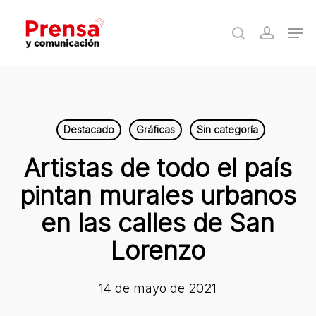
Skip
Men
to
search
accoun
Close
main
Menu
content
Destacado
Gráficas
Sin categoría
Artistas de todo el país
pintan murales urbanos
en las calles de San
Lorenzo
14 de mayo de 2021