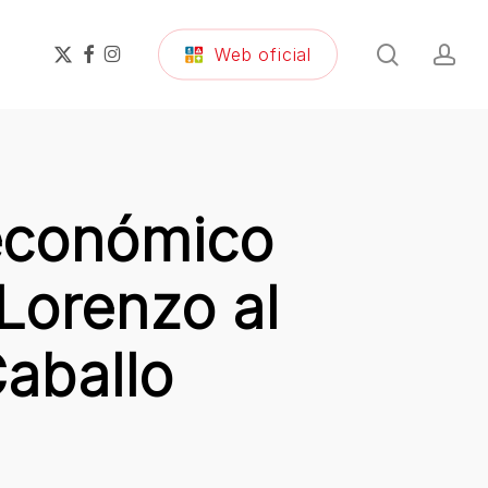
search
ac
x-
facebook
instagram
Web oficial
twitter
 económico
Lorenzo al
Caballo