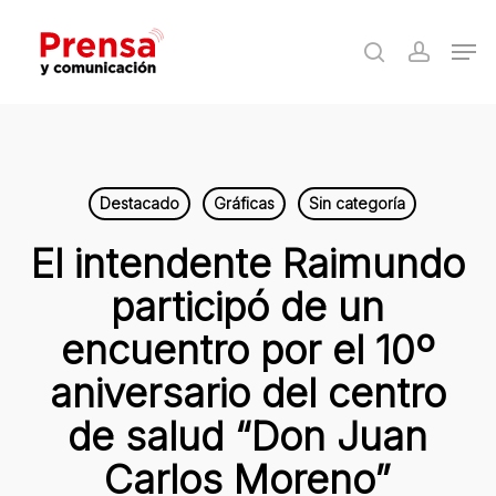
Skip
Men
to
search
accoun
Close
main
Menu
content
Destacado
Gráficas
Sin categoría
El intendente Raimundo
participó de un
encuentro por el 10º
aniversario del centro
de salud “Don Juan
Carlos Moreno”