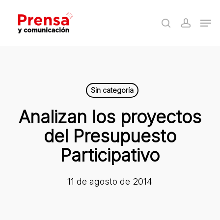
Skip
Men
to
search
accoun
Close
main
Menu
content
Sin categoría
Analizan los proyectos
del Presupuesto
Participativo
11 de agosto de 2014