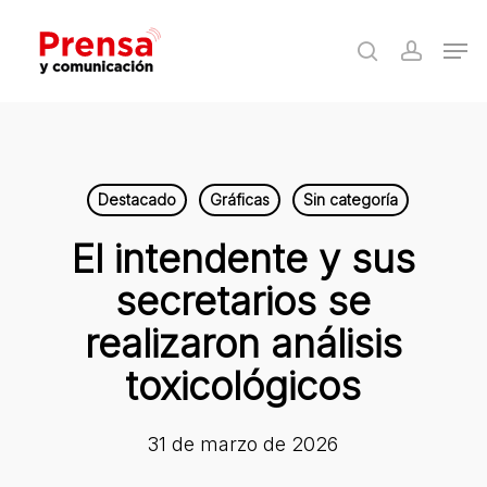
Skip
Men
to
search
accoun
Close
main
Menu
content
Destacado
Gráficas
Sin categoría
El intendente y sus
secretarios se
realizaron análisis
toxicológicos
31 de marzo de 2026