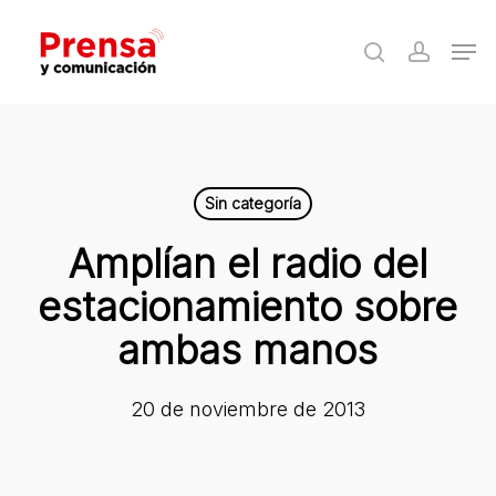
Skip
Men
to
search
accoun
Close
main
Menu
content
Sin categoría
Amplían el radio del
estacionamiento sobre
ambas manos
20 de noviembre de 2013