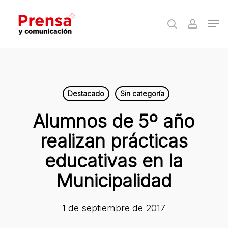
Skip
Men
to
search
accoun
Close
main
Menu
content
Destacado
Sin categoría
Alumnos de 5º año
realizan prácticas
educativas en la
Municipalidad
1 de septiembre de 2017