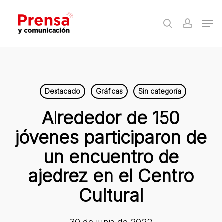
Skip
Men
to
search
accoun
Close
main
Menu
content
Destacado
Gráficas
Sin categoría
Alrededor de 150
jóvenes participaron de
un encuentro de
ajedrez en el Centro
Cultural
30 de junio de 2022