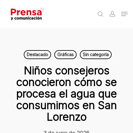
Skip
Men
to
search
accoun
Close
main
Menu
content
Destacado
Gráficas
Sin categoría
Niños consejeros
conocieron cómo se
procesa el agua que
consumimos en San
Lorenzo
3 de junio de 2026