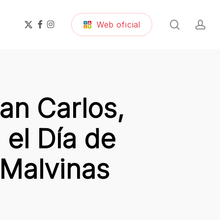
search
ac
x-
facebook
instagram
Web oficial
twitter
an Carlos,
el Día de
 Malvinas