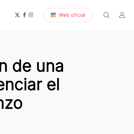
search
ac
x-
facebook
instagram
Web oficial
twitter
n de una
nciar el
nzo