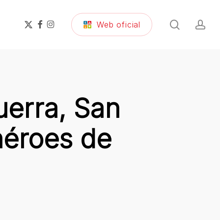
search
ac
x-
facebook
instagram
Web oficial
twitter
uerra, San
héroes de