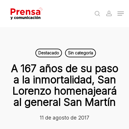
Skip
Men
to
search
accoun
Close
main
Menu
content
Destacado
Sin categoría
A 167 años de su paso
a la inmortalidad, San
Lorenzo homenajeará
al general San Martín
11 de agosto de 2017