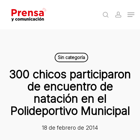
Skip
Men
to
search
accoun
Close
main
Menu
content
Sin categoría
300 chicos participaron
de encuentro de
natación en el
Polideportivo Municipal
18 de febrero de 2014