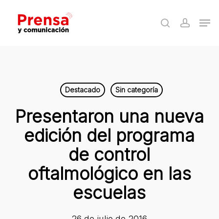
Skip
Men
to
search
accoun
Close
main
Menu
content
Destacado
Sin categoría
Presentaron una nueva
edición del programa
de control
oftalmológico en las
escuelas
26 de julio de 2016