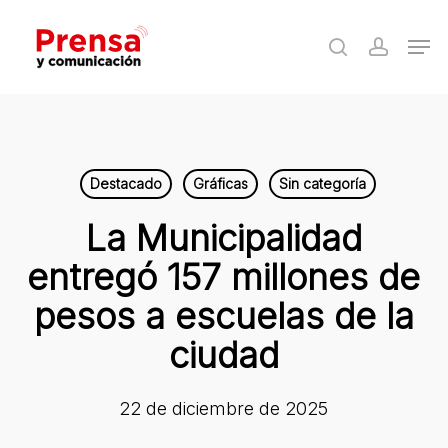
Skip
Men
to
search
accoun
Close
main
Menu
content
Destacado
Gráficas
Sin categoría
La Municipalidad
entregó 157 millones de
pesos a escuelas de la
ciudad
22 de diciembre de 2025