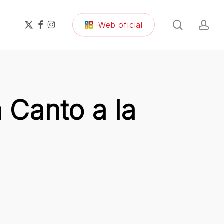
search
ac
x-
facebook
instagram
Web oficial
twitter
 Canto a la