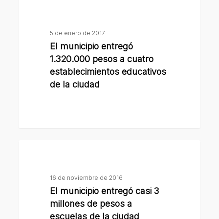
escuela
municipio
Nº
entregó
113
5 de enero de 2017
1.320.000
El municipio entregó
pesos
1.320.000 pesos a cuatro
a
establecimientos educativos
cuatro
de la ciudad
establecimientos
educativos
de
la
El
ciudad
municipio
entregó
16 de noviembre de 2016
casi
El municipio entregó casi 3
3
millones de pesos a
millones
escuelas de la ciudad