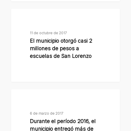
casi
El
6
municipio
millones
otorgó
de
11 de octubre de 2017
casi
pesos
El municipio otorgó casi 2
2
en
millones de pesos a
millones
2017
escuelas de San Lorenzo
de
pesos
a
escuelas
Durante
de
el
San
período
Lorenzo
6 de marzo de 2017
2016,
Durante el período 2016, el
el
municipio entregó más de