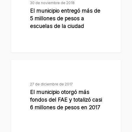
30 de noviembre de 2018
más
El municipio entregó más de
de
5 millones de pesos a
5
escuelas de la ciudad
millones
de
pesos
a
El
escuelas
municipio
de
otorgó
la
27 de diciembre de 2017
más
ciudad
El municipio otorgó más
fondos
fondos del FAE y totalizó casi
del
6 millones de pesos en 2017
FAE
y
totalizó