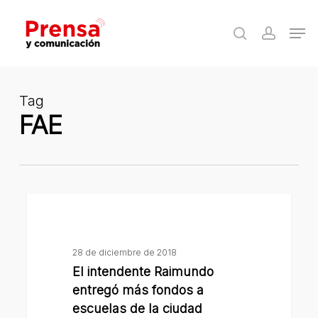
Skip
Men
to
search
accoun
Close
main
Menu
content
Tag
FAE
El
intendente
Raimundo
28 de diciembre de 2018
entregó
El intendente Raimundo
más
entregó más fondos a
fondos
escuelas de la ciudad