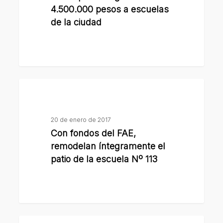
municipio
4.500.000 pesos a escuelas
entregó
de la ciudad
más
de
4.500.000
pesos
Con
a
fondos
escuelas
del
de
20 de enero de 2017
FAE,
la
Con fondos del FAE,
remodelan
ciudad
remodelan íntegramente el
íntegramente
patio de la escuela Nº 113
el
patio
de
la
El