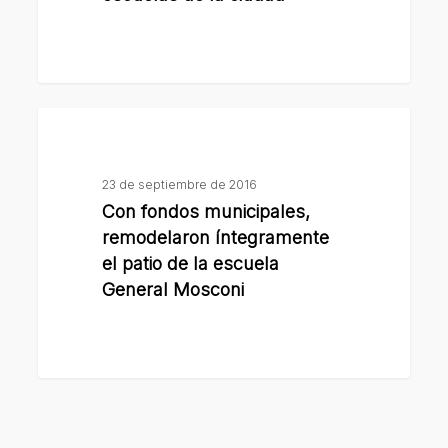
de
pesos
a
escuelas
Con
de
fondos
la
municipales,
ciudad
23 de septiembre de 2016
remodelaron
Con fondos municipales,
íntegramente
remodelaron íntegramente
el
el patio de la escuela
patio
General Mosconi
de
la
escuela
General
Mosconi