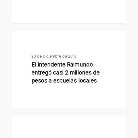
a
escuelas
de
la
El
ciudad
intendente
Raimundo
20 de diciembre de 2018
entregó
El intendente Raimundo
casi
entregó casi 2 millones de
2
pesos a escuelas locales
millones
de
pesos
a
El
escuelas
municipio
locales
entregó