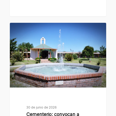
Cementerio:
convocan
a
titulares
de
tumbas
vencidas
a
realizar
el
trámite
de
30 de junio de 2026
renovación
Cementerio: convocan a