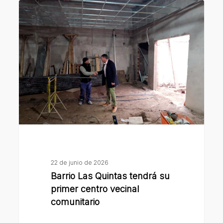
Barrio
Las
Quintas
tendrá
su
primer
centro
vecinal
comunitario
22 de junio de 2026
Barrio Las Quintas tendrá su
primer centro vecinal
comunitario