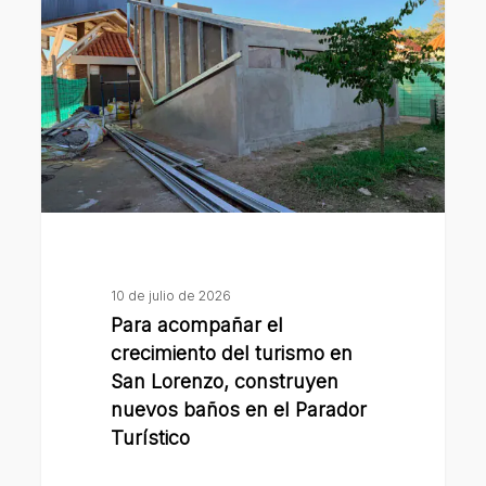
el
crecimiento
del
turismo
en
San
Lorenzo,
construyen
nuevos
baños
10 de julio de 2026
en
Para acompañar el
el
crecimiento del turismo en
Parador
San Lorenzo, construyen
nuevos baños en el Parador
Turístico
Turístico