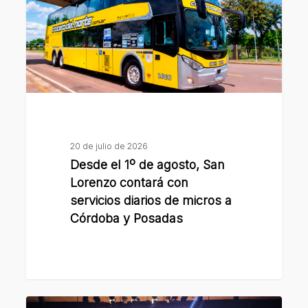
agosto,
San
Lorenzo
contará
con
servicios
diarios
de
20 de julio de 2026
micros
Desde el 1º de agosto, San
a
Lorenzo contará con
Córdoba
servicios diarios de micros a
Córdoba y Posadas
y
Posadas
Vacaciones