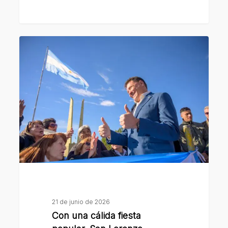
Con
una
cálida
fiesta
popular,
San
Lorenzo
celebró
a
la
bandera
argentina
21 de junio de 2026
Con una cálida fiesta