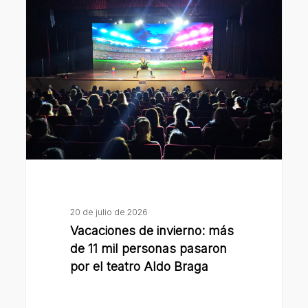
de
invierno:
más
de
11
mil
personas
pasaron
por
el
teatro
20 de julio de 2026
Aldo
Vacaciones de invierno: más
Braga
de 11 mil personas pasaron
por el teatro Aldo Braga