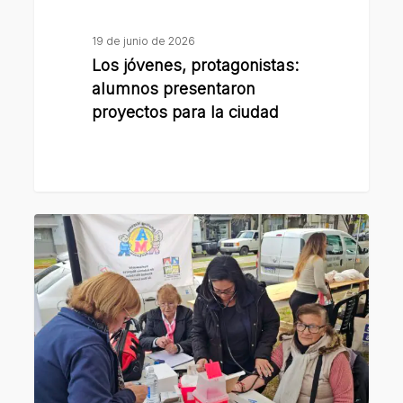
19 de junio de 2026
Los jóvenes, protagonistas:
alumnos presentaron
proyectos para la ciudad
Con
una
jornada
de
prevención,
concientizaron
sobre
el