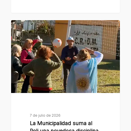
La
Municipalidad
suma
al
Poli
una
novedosa
disciplina
deportiva
para
adultos
mayores
7 de julio de 2026
La Municipalidad suma al
Poli una novedosa disciplina