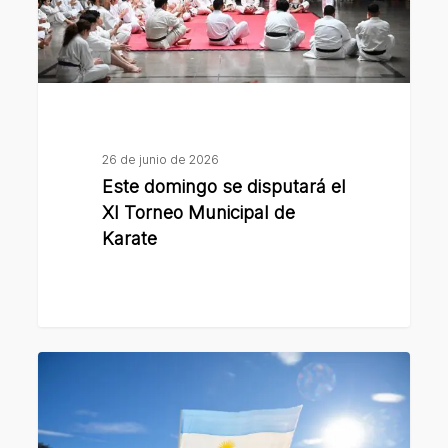
Torneo
Municipal
de
Karate
26 de junio de 2026
Este domingo se disputará el
XI Torneo Municipal de
Karate
Casi
mil
alumnos