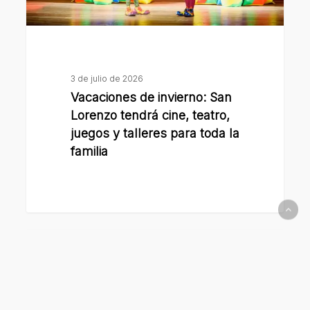
juegos
y
talleres
para
3 de julio de 2026
toda
Vacaciones de invierno: San
la
Lorenzo tendrá cine, teatro,
familia
juegos y talleres para toda la
familia
La
Municipalidad
iluminó
con