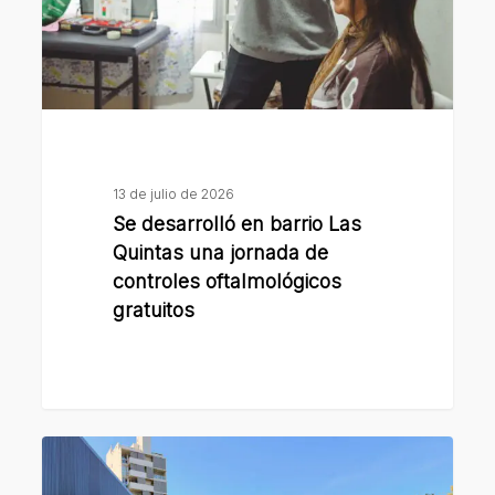
Quintas
una
jornada
de
controles
oftalmológicos
gratuitos
13 de julio de 2026
Se desarrolló en barrio Las
Quintas una jornada de
controles oftalmológicos
gratuitos
Para
acompañar