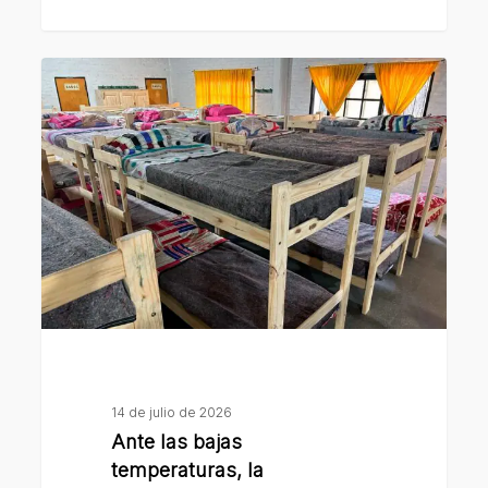
Ante
las
bajas
temperaturas,
la
Municipalidad
recuerda
que
funciona
la
Casa
Refugio
14 de julio de 2026
para
Ante las bajas
personas
temperaturas, la