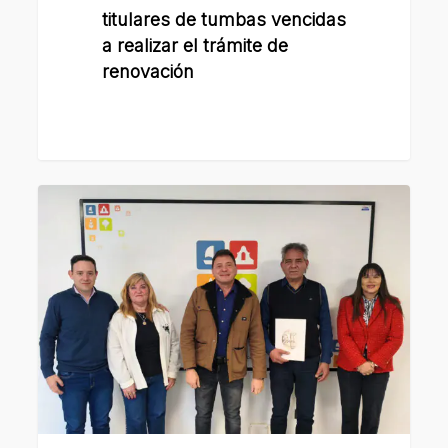
titulares de tumbas vencidas
a realizar el trámite de
renovación
El
intendente
Raimundo
distinguió
la
trayectoria
cultural
del
músico