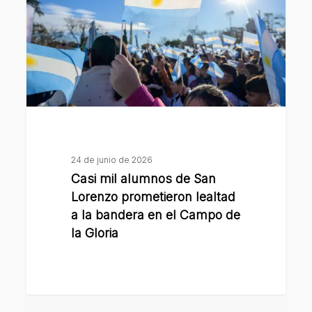
de
San
Lorenzo
prometieron
lealtad
a
la
bandera
en
24 de junio de 2026
el
Casi mil alumnos de San
Campo
Lorenzo prometieron lealtad
de
a la bandera en el Campo de
la Gloria
la
Gloria