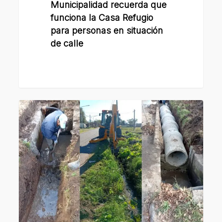
en
Municipalidad recuerda que
funciona la Casa Refugio
situación
para personas en situación
de
de calle
calle
La
Municipalidad
de
San
Lorenzo
viene
realizando
obras
preventivas