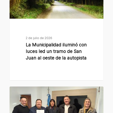
un
tramo
de
San
Juan
al
2 de julio de 2026
oeste
La Municipalidad iluminó con
de
luces led un tramo de San
la
Juan al oeste de la autopista
autopista
La
Municipalidad
brindó
un