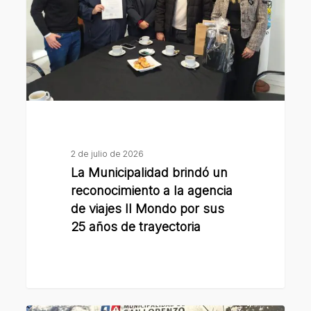
reconocimiento
a
la
agencia
de
viajes
Il
Mondo
2 de julio de 2026
por
La Municipalidad brindó un
sus
reconocimiento a la agencia
25
de viajes Il Mondo por sus
25 años de trayectoria
años
de
trayectoria