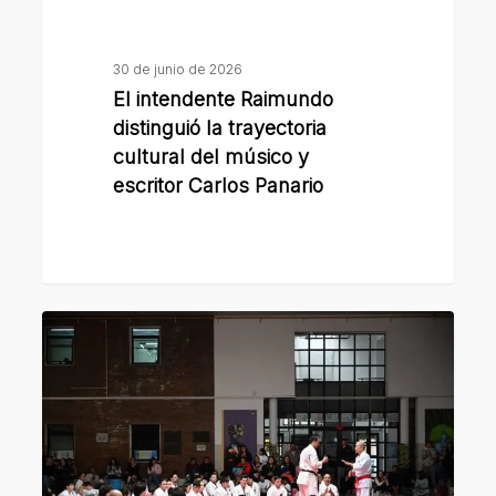
y
escritor
Carlos
30 de junio de 2026
Panario
El intendente Raimundo
distinguió la trayectoria
cultural del músico y
escritor Carlos Panario
Este
domingo
se
disputará
el
XI