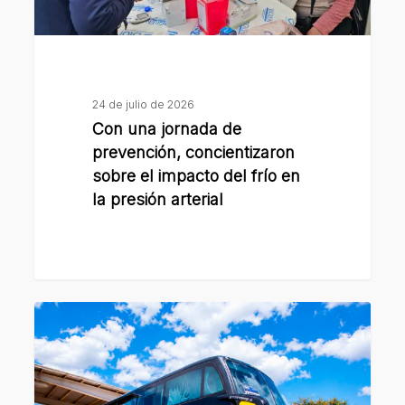
impacto
del
frío
en
24 de julio de 2026
la
Con una jornada de
presión
prevención, concientizaron
arterial
sobre el impacto del frío en
la presión arterial
Desde
el
1º
de