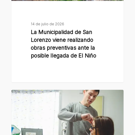
ante
la
posible
14 de julio de 2026
llegada
La Municipalidad de San
de
Lorenzo viene realizando
El
obras preventivas ante la
posible llegada de El Niño
Niño
Se
desarrolló
en
barrio
Las