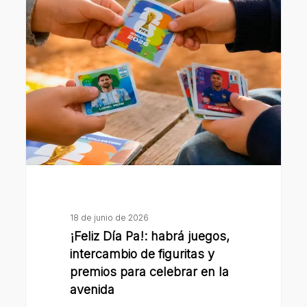
¡Feliz
Día
Pa!:
habrá
juegos,
intercambio
de
figuritas
y
premios
para
celebrar
18 de junio de 2026
en
¡Feliz Día Pa!: habrá juegos,
la
intercambio de figuritas y
avenida
premios para celebrar en la
avenida