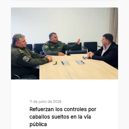
Refuerzan
los
controles
por
caballos
sueltos
en
la
vía
pública
11 de junio de 2026
Refuerzan los controles por
caballos sueltos en la vía
pública