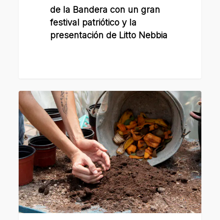
y
de la Bandera con un gran
la
festival patriótico y la
presentación de Litto Nebbia
presentación
de
Litto
Nebbia
La
Municipalidad
realizará
una
feria
ambiental
con
actividades
para