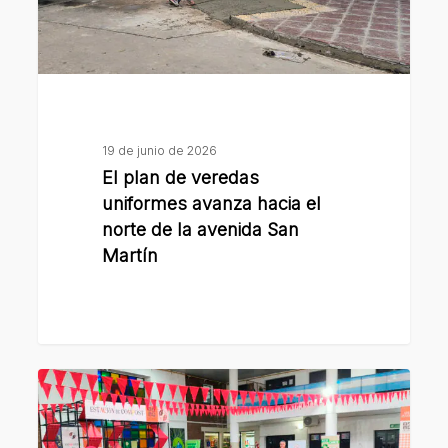
hacia
el
norte
de
la
avenida
19 de junio de 2026
San
El plan de veredas
Martín
uniformes avanza hacia el
norte de la avenida San
Martín
Una
jornada
de