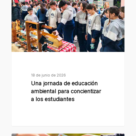
educación
ambiental
para
concientizar
a
los
estudiantes
18 de junio de 2026
Una jornada de educación
ambiental para concientizar
a los estudiantes