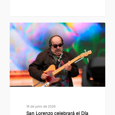
San
Lorenzo
celebrará
el
Día
de
la
Bandera
con
un
gran
festival
16 de junio de 2026
patriótico
San Lorenzo celebrará el Día