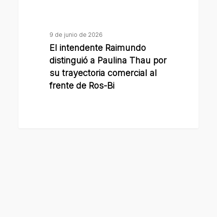
trayectoria
comercial
al
9 de junio de 2026
frente
El intendente Raimundo
de
distinguió a Paulina Thau por
Ros-
su trayectoria comercial al
frente de Ros-Bi
Bi