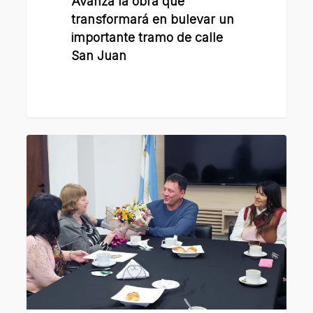
Avanza la obra que
Juan
transformará en bulevar un
importante tramo de calle
San Juan
El
intendente
Raimundo
distinguió
a
Paulina
Thau
por
su