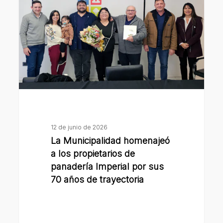
a
los
propietarios
de
panadería
Imperial
por
sus
70
12 de junio de 2026
años
La Municipalidad homenajeó
de
a los propietarios de
trayectoria
panadería Imperial por sus
70 años de trayectoria