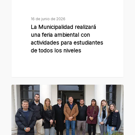
estudiantes
de
todos
16 de junio de 2026
los
La Municipalidad realizará
niveles
una feria ambiental con
actividades para estudiantes
de todos los niveles
Histórico:
San
Lorenzo
tendrá
un
polo