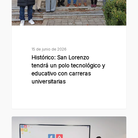
tecnológico
y
educativo
con
carreras
universitarias
15 de junio de 2026
Histórico: San Lorenzo
tendrá un polo tecnológico y
educativo con carreras
universitarias
La
Municipalidad
homenajeó